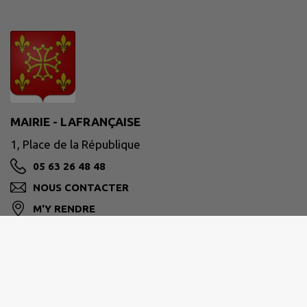
MAIRIE - LAFRANÇAISE
1, Place de la République
05 63 26 48 48
NOUS CONTACTER
M'Y RENDRE
www.lafrancaise.fr