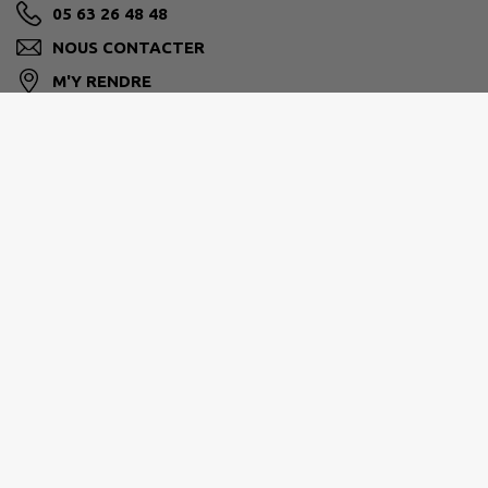
05 63 26 48 48
NOUS CONTACTER
M'Y RENDRE
www.lafrancaise.fr
HORAIRES D'OUVERTURE AU PUBLIC :
Du lundi au vendredi :
8h30 à 12h00 et de 13h30 à 17h