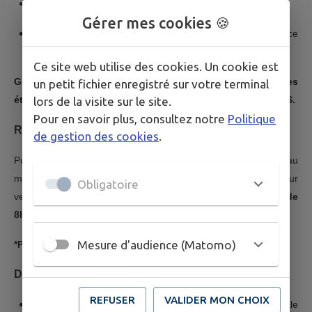
Recueille vos empreintes
Gérer mes cookies 🍪
Vous délivre un récépissé de demande de pièce
d'identité/passeport indiquant le
numéro de la demande
Ce site web utilise des cookies. Un cookie est
Grâce à ce numéro, vous pourrez suivre les différentes
un petit fichier enregistré sur votre terminal
étapes de votre demande directement sur le site de l’ANTS.
lors de la visite sur le site.
Pour en savoir plus, consultez notre
Politique
Retrait de pièce
de gestion des cookies
.
Pour le retrait de pièce(s) d'identité/passeport, suite au
message de réception, vous avez un délai de
3 mois*
pour
Obligatoire
venir le(s) retirer, sans rendez-vous,
du lundi au vendredi de
8h30 à 12h et de 13h30 à 17h
.
Mesure d'audience (Matomo)
*Passé ce délai de 3 mois, le titre sera détruit.
Durée de validité (en France)
REFUSER
VALIDER MON CHOIX
L'a
llongement de 5 ans de validité
des Cartes Nationale