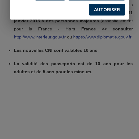
d'Identité concerne les cartes d'identité sécurisées
AUTORISER
plastifiées bleues
délivrées entre le 2 janvier 2004 et le 31
janvier 2013 à des personnes majeures
(essentiellement
pour la France -
Hors France >> consulter
http://www.interieur.gouv.fr
ou
https://www.diplomatie.gouv.fr
Les nouvelles CNI sont valables 10 ans.
La validité des passeports est de 10 ans pour les
adultes et de 5 ans pour les mineurs.