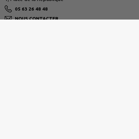
05 63 26 48 48
NOUS CONTACTER
M'Y RENDRE
www.lafrancaise.fr
HORAIRES D'OUVERTURE AU PUBLIC :
Du lundi au vendredi :
8h30 à 12h00 et de 13h30 à 17h