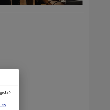
gistré
kies
.