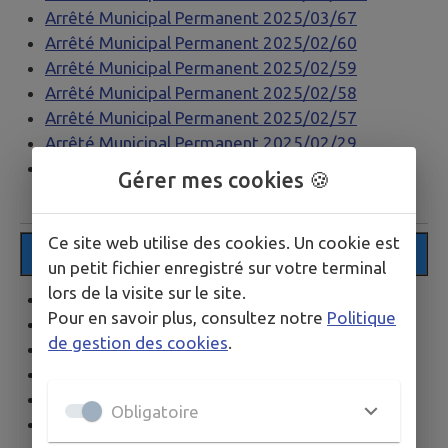
Arrêté Municipal Permanent 2025/03/67
Arrêté Municipal Permanent 2025/02/60
Arrêté Municipal Permanent 2025/02/59
Arrêté Municipal Permanent 2025/02/58
Arrêté Municipal Permanent 2025/02/57
Arrêté Municipal Permanent 2025/02/29
Arrêté Municipal Permanent 2025/02/28
Gérer mes cookies 🍪
Ce site web utilise des cookies. Un cookie est
2024
un petit fichier enregistré sur votre terminal
lors de la visite sur le site.
Arrêté Municipal Permanent 2024/12/309
Pour en savoir plus, consultez notre
Politique
Arrêté Municipal Permanent 2024/12/305
de gestion des cookies
.
Arrêté Municipal Permanent 2024/11/295
Arrêté Municipal Permanent 2024/11/289
Arrêté Municipal Permanent 2024/11/283
Obligatoire
Arrêté Municipal Permanent 2024/10/270