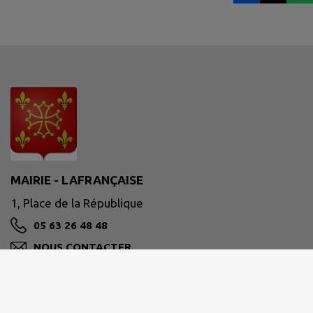
MAIRIE - LAFRANÇAISE
1, Place de la République
05 63 26 48 48
NOUS CONTACTER
M'Y RENDRE
www.lafrancaise.fr