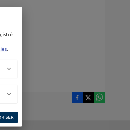
gistré
kies
.
ORISER