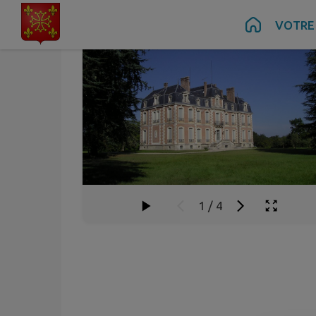
Contenu
Menu
Recherche
Pied de page
VOTRE 
1
/
4