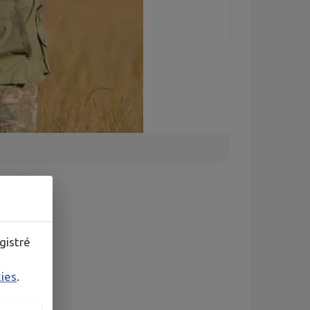
gistré
kies
.