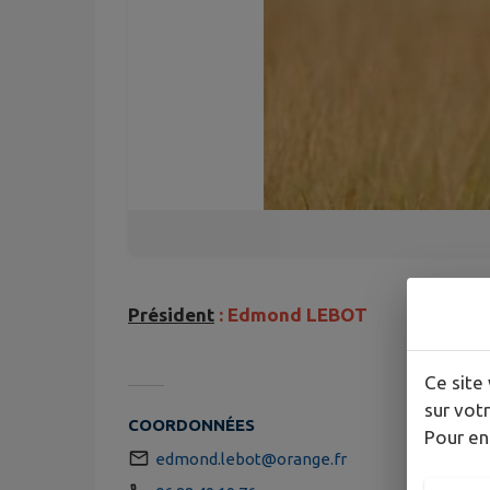
Président
: Edmond LEBOT
Ce site 
sur votr
COORDONNÉES
Pour en
edmond.lebot@orange.fr