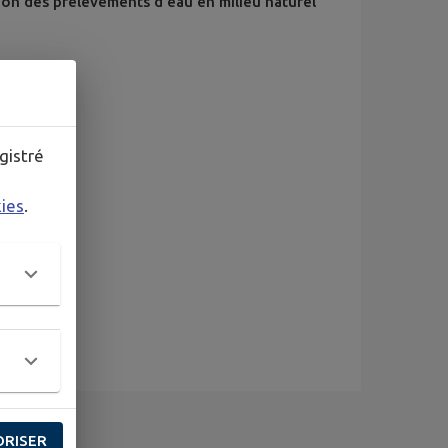
tion des prélèvements d'eau en milieu naturel
gistré
kies
.
ORISER