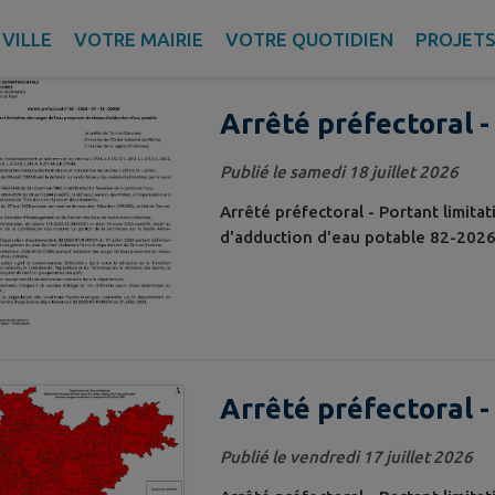
lités trouvées. Filtre sélectionné : TOUT.
VILLE
VOTRE MAIRIE
VOTRE QUOTIDIEN
PROJET
Arrêté préfectoral -
usages de l'eau pro
Publié le samedi 18 juillet 2026
d'adduction d'eau p
Arrêté préfectoral - Portant limit
d'adduction d'eau potable 82-202
Arrêté préfectoral -
prélèvements d'eau 
Publié le vendredi 17 juillet 2026