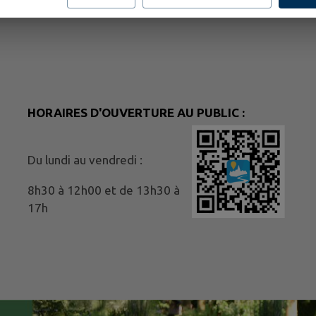
HORAIRES D'OUVERTURE AU PUBLIC :
Du lundi au vendredi :
8h30 à 12h00 et de 13h30 à
17h