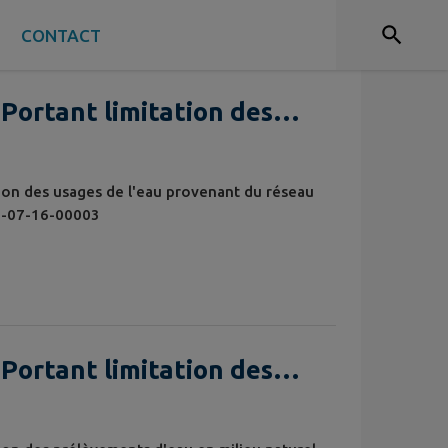
S
CONTACT
 Portant limitation des
venant du réseau
otable
ation des usages de l'eau provenant du réseau
6-07-16-00003
 Portant limitation des
en milieu naturel